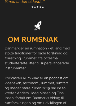
tilmed underholdende!"
OM RUMSNAK
Danmark er en rumnation - et land med
stolte traditioner for både forskning og
forretning i rummet, fra bittesmå
studentersatellitter til superavancerede
instrumenter.
Podcasten RumSnak er en podcast om
videnskab, astronomi, rummet, rumfart
og meget mere.
Siden 2019 har de to
værter, Anders Høeg Nissen og Tina
Ibsen, fortalt om Danmarks bidrag til
rumforskningen og om udviklingen af