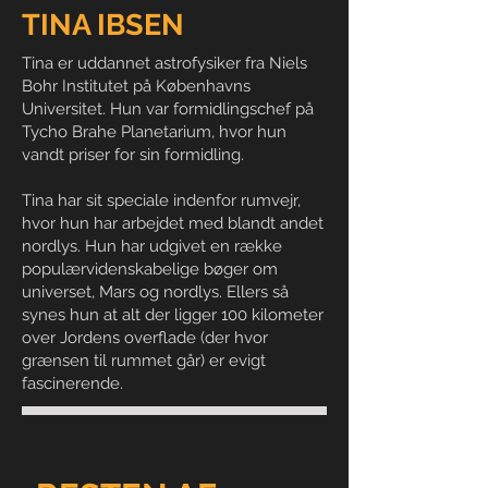
TINA IBSEN
Tina er uddannet astrofysiker fra Niels
Bohr Institutet på Københavns
Universitet. Hun var formidlingschef på
Tycho Brahe Planetarium, hvor hun
vandt priser for sin formidling.
Tina har sit speciale indenfor rumvejr,
hvor hun har arbejdet med blandt andet
nordlys. Hun har udgivet en række
populærvidenskabelige bøger om
universet, Mars og nordlys. Ellers så
synes hun at alt der ligger 100 kilometer
over Jordens overflade (der hvor
grænsen til rummet går) er evigt
fascinerende.