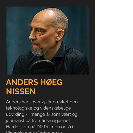
ANDERS HØEG
NISSEN
Anders har i over 25 år dækket den
teknologiske og videnskabelige
udvikling - i mange år som vært og
journalist på fremtidsmagasinet
Harddisken på DR P1, men også i