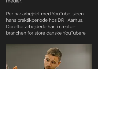
medier.
Per har arbejdet med YouTube, siden
hans praktikperiode hos DR i Aarhus.
Derefter arbejdede han i creator-
branchen for store danske YouTubere.
FREDERIK WÜRTZ
SØRENSEN