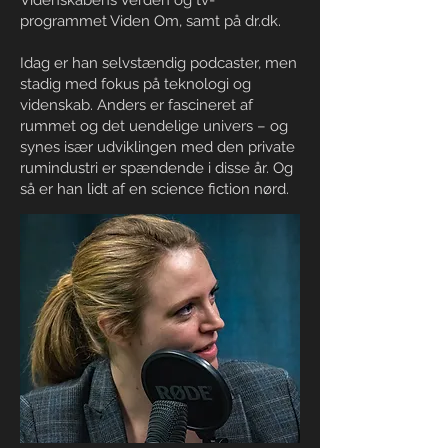
Videnskabens Verden og tv-
programmet Viden Om, samt på dr.dk.
Idag er han selvstændig podcaster, men
stadig med fokus på teknologi og
videnskab. Anders er fascineret af
rummet og det uendelige univers – og
synes især udviklingen med den private
rumindustri er spændende i disse år. Og
så er han lidt af en science fiction nørd.