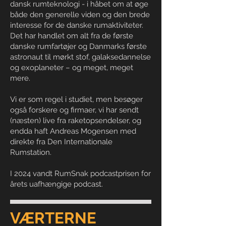
dansk rumteknologi - i håbet om at øge
både den generelle viden og den brede
interesse for de danske rumaktiviteter.
Det har handlet om alt fra de første
danske rumfartøjer og Danmarks første
astronaut til mørkt stof, galaksedannelse
og exoplaneter – og meget, meget
mere.
Vi er som regel i studiet, men besøger
også forskere og firmaer, vi har sendt
(næsten) live fra raketopsendelser, og
endda haft Andreas Mogensen med
direkte fra Den Internationale
Rumstation.
I 2024 vandt RumSnak podcastprisen for
årets uafhængige podcast.
VÆRTERNE