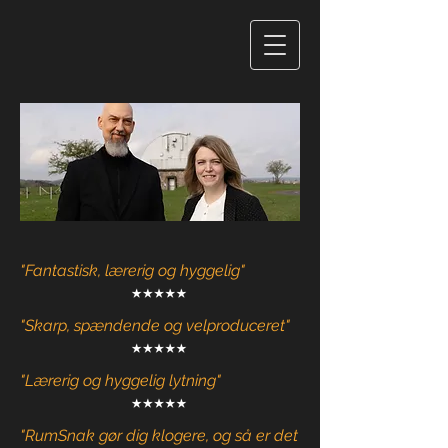
"Fantastisk, lærerig og hyggelig"
"Skarp, spændende og velproduceret"
"Lærerig og hyggelig lytning"
"RumSnak gør dig klogere, og så er det