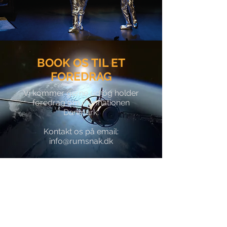
BOOK OS TIL ET
FOREDRAG
Vi kommer gerne ud og holder
foredrag om rumnationen
Danmark.
Kontakt os på email:
info@rumsnak.dk
Tilmeld dig RumNyhedsbrevet
Tilmeld dig nu